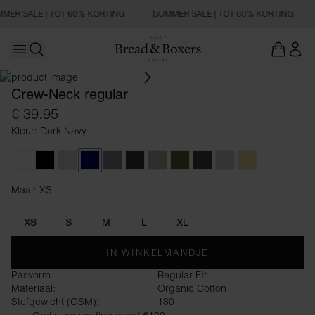
MER SALE | TOT 60% KORTING
SUMMER SALE | TOT 60% KORTING
Open main menu
REGULAR FIT
Zoeken openen
Crew-Neck regular
€ 39.95
Kleur: Dark Navy
White
Black
Grey Melange
Dark Navy
Haze Blue
Charcoal
Greige
Army Green
Dark Brown
Sky Grey
Soft Yellow
Maat: XS
Maat XS
XS
S
M
L
XL
IN WINKELMANDJE
Pasvorm:
Regular FIt
Materiaal:
Organic Cotton
Stofgewicht (GSM):
180