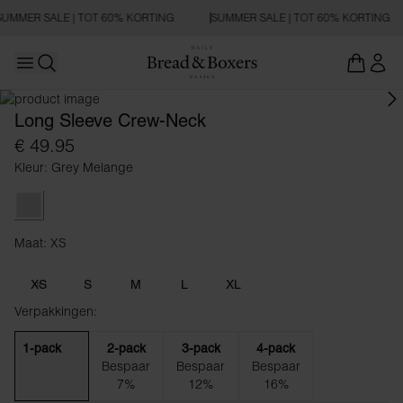
SUMMER SALE | TOT 60% KORTING
SUMMER SALE | TOT 60% KORTING
Open main menu
Zoeken openen
Long Sleeve Crew-Neck
€ 49.95
Kleur: Grey Melange
Grey Melange
Maat: XS
Maat XS
XS
S
M
L
XL
Verpakkingen:
1-pack
2-pack
3-pack
4-pack
Bespaar
Bespaar
Bespaar
7%
12%
16%