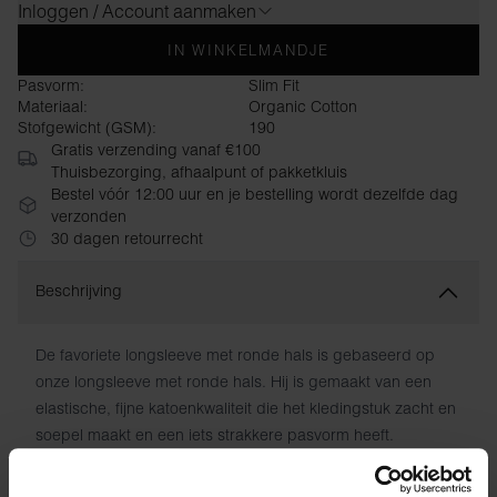
Inloggen / Account aanmaken
IN WINKELMANDJE
Pasvorm:
Slim Fit
Materiaal:
Organic Cotton
Stofgewicht (GSM):
190
Gratis verzending vanaf €100
Thuisbezorging, afhaalpunt of pakketkluis
Bestel vóór 12:00 uur en je bestelling wordt dezelfde dag
verzonden
30 dagen retourrecht
Beschrijving
De favoriete longsleeve met ronde hals is gebaseerd op
onze longsleeve met ronde hals. Hij is gemaakt van een
elastische, fijne katoenkwaliteit die het kledingstuk zacht en
soepel maakt en een iets strakkere pasvorm heeft.
Verborgen naden en geprinte informatie in plaats van
gestikte labels minimaliseren wrijving en maximaliseren het