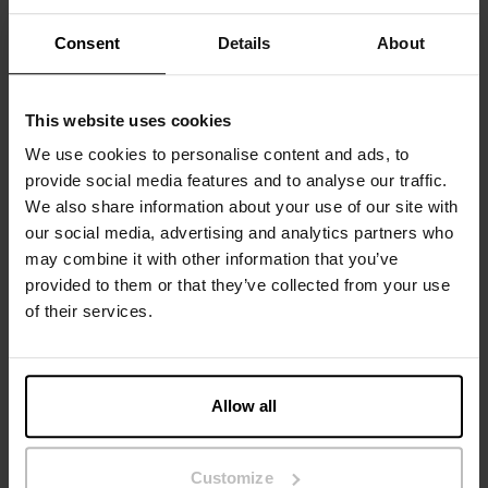
draagcomfort. Kan met bijna alles gecombineerd worden:
Consent
Details
About
chic, casual of gewoon zo. Comfortabeler dan een shirt met
korte mouwen onder een jasje.
This website uses cookies
Materiaal: 94% biologisch katoen, 6% elastaan
We use cookies to personalise content and ads, to
Het model op de foto is 185 cm lang en draagt ​​maat M.
provide social media features and to analyse our traffic.
We also share information about your use of our site with
our social media, advertising and analytics partners who
may combine it with other information that you’ve
Specificatie
provided to them or that they’ve collected from your use
of their services.
Maatgids
Wasvoorschriften
Allow all
Beoordelingen
Customize