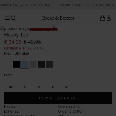
SUMMER SALE | TOT 60% KORTING
SUMMER SALE | TOT 60% KORTING
Open main menu
Zoeken openen
Summer Sale 60%
Heavy Tee
€ 34.96
€ 49.95
Opslaan € 14.99 (-30%)
Kleur: Sky Blue
White
Black
Sky Blue
Fog Grey
Charcoal
Khaki Green
Maat: L
Maat L
XS
S
M
L
XL
IN WINKELMANDJE
Pasvorm:
Oversized Fit
Materiaal:
Organic Cotton