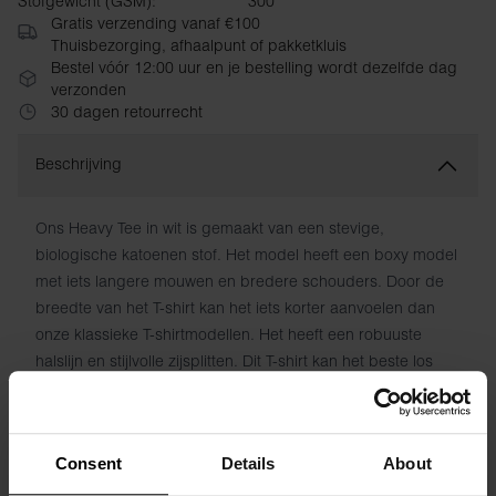
Stofgewicht (GSM):
300
Gratis verzending vanaf €100
Thuisbezorging, afhaalpunt of pakketkluis
Bestel vóór 12:00 uur en je bestelling wordt dezelfde dag
verzonden
30 dagen retourrecht
Beschrijving
Ons Heavy Tee in wit is gemaakt van een stevige,
biologische katoenen stof. Het model heeft een boxy model
met iets langere mouwen en bredere schouders. Door de
breedte van het T-shirt kan het iets korter aanvoelen dan
onze klassieke T-shirtmodellen. Het heeft een robuuste
halslijn en stijlvolle zijsplitten. Dit T-shirt kan het beste los
gedragen worden, maar staat ook prachtig onder een jasje
of blazer.
Consent
Details
About
Materiaal: 100% biologisch katoen - 300 g/m²