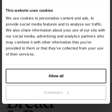
Het model op de foto is 173 cm lang en draagt ​​maat S.
This website uses cookies
We use cookies to personalise content and ads, to
provide social media features and to analyse our traffic.
Specificatie
We also share information about your use of our site with
our social media, advertising and analytics partners who
Maatgids
may combine it with other information that you’ve
provided to them or that they’ve collected from your use
Wasvoorschriften
of their services.
Beoordelingen
Allow all
Customize