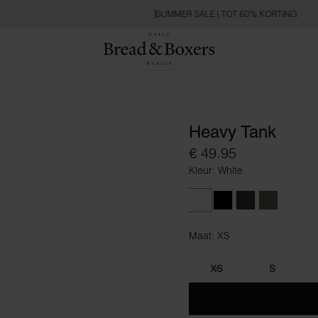
SUMMER SALE | TOT 60% KORTING
Heavy Tank
€ 49.95
Kleur: White
White
Black
Charcoal
Khaki Gre
Maat: XS
Maat XS
XS
S