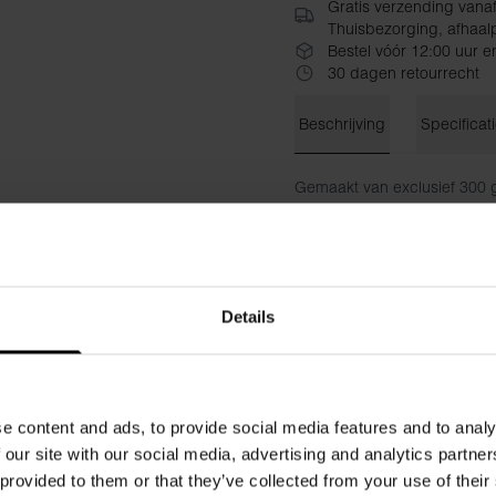
Gratis verzending vana
Thuisbezorging, afhaalp
Bestel vóór 12:00 uur e
30 dagen retourrecht
Beschrijving
Specificat
Gemaakt van exclusief 300 g
stijlvolle pasvorm. Ingebou
terwijl de verstevigde halsli
Materiaal: 100% biologisch 
Details
Het model op de foto is 173 
e content and ads, to provide social media features and to analy
 our site with our social media, advertising and analytics partn
 provided to them or that they’ve collected from your use of their