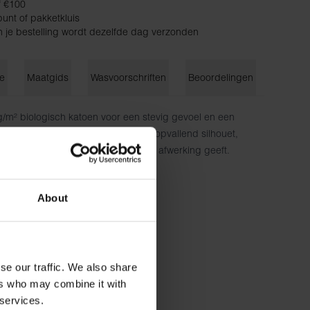
f €100
unt of pakketkluis
n je bestelling wordt dezelfde dag verzonden
ie
Maatgids
Wasvoorschriften
Beoordelingen
/m² biologisch katoen voor een stevig gevoel en een
wde schoudervullingen creëren een opvallend silhouet,
jn met gebreide details een verfijnde afwerking geeft.
katoen - 300 g/m²
About
cm lang en draagt ​​maat S.
se our traffic. We also share
ers who may combine it with
 services.