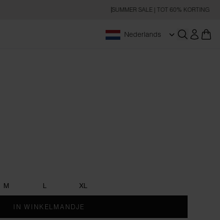
SUMMER SALE | TOT 60% KORTING
Nederlands
Zoeken op
en
M
L
XL
IN WINKELMANDJE