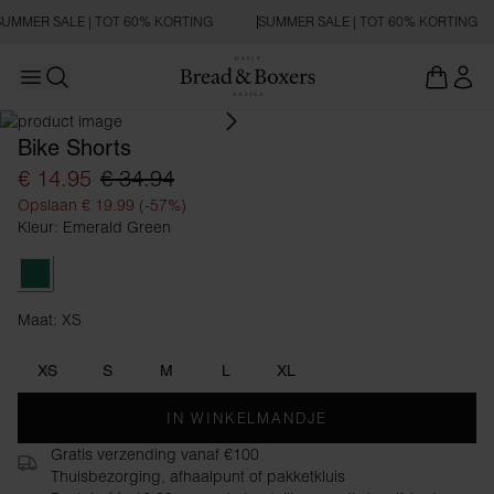
UMMER SALE | TOT 60% KORTING
SUMMER SALE | TOT 60% KORTING
Open main menu
Zoeken openen
Bike Shorts
€ 14.95
€ 34.94
Opslaan € 19.99 (-57%)
Kleur: Emerald Green
Emerald Green
Maat: XS
Maat XS
XS
S
M
L
XL
IN WINKELMANDJE
Gratis verzending vanaf €100
Thuisbezorging, afhaalpunt of pakketkluis