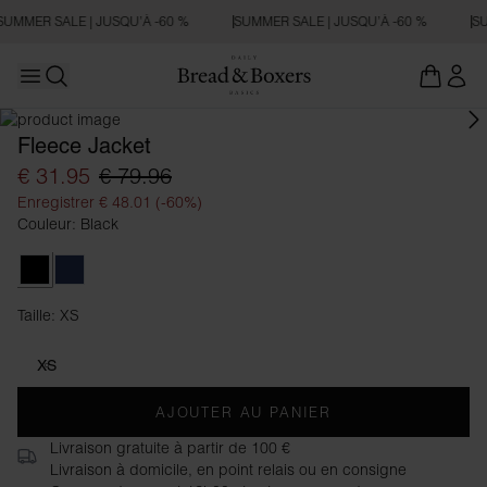
SUMMER SALE | JUSQU’À -60 %
SUMMER SALE | JUSQU’À -60 %
SU
Open main menu
Ouvrir la recherche
Fleece Jacket
€ 31.95
€ 79.96
Enregistrer € 48.01 (-60%)
Couleur: Black
Black
Navy Blue
Taille: XS
Taille XS
XS
AJOUTER AU PANIER
Livraison gratuite à partir de 100 €
Livraison à domicile, en point relais ou en consigne