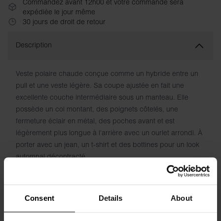
Commandez avant 12h00 et votre commande sera
expédiée le jour même
30 jours de droit de retour
Description
Veste polaire chaude conçue comme un hybride entre un
pull et une veste légère. Sa coupe ajustée en fait une
excellente couche intermédiaire sous un manteau. Elle
possède un col montant, des poignets côtelés, une
fermeture éclair en métal, des poches avant et est
légèrement plus longue à l'arrière avec un ourlet arrondi. À
porter avec un jean, un t-shirt et des bottines pour un look
automnal décontracté.
Composition : 100 % polyester
Consent
Details
About
Le mannequin sur la photo mesure 185 cm et porte une
taille M.