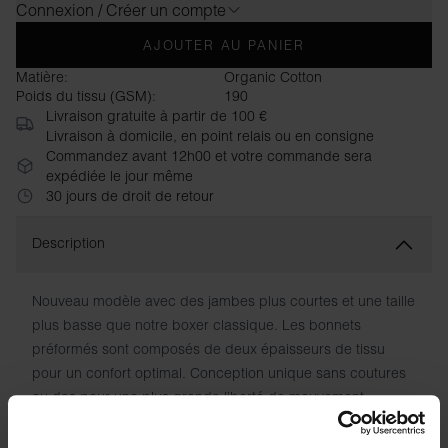
Connexion / Créer un compte
AJOUTER AU PANIER
Matière:
Organic Cotton
Poids du tissu (GSM):
190
Livraison gratuite à partir de 100 €
Livraison à domicile, en point relais ou en consigne
Commandez avant 12h00 et votre commande sera
expédiée le jour même
30 jours de droit de retour
Description
Nouveau modèle avec des jambes plus courtes et une taille
plus basse que notre boxer classique. Les bonnets
préformés sont composés de deux épaisseurs de tissu
pour un confort optimal. Conception unique sans coutures
au dos pour une plus grande liberté de mouvement.
Fabriqué en coton biologique doux et extensible pour un
confort et un toucher incomparables. Élastique souple à la