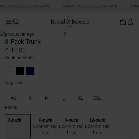
MER SALE | JUSQU’À -60 %
SUMMER SALE | JUSQU’À -60 %
SUMM
Open main menu
Ouvrir la recherche
3-Pack Trunk
€ 44.95
Couleur: White
White
Black
Dark Navy
Taille: XS
Taille XS
XS
S
M
L
XL
XXL
Packs :
3-pack
6-pack
9-pack
12-pack
Économisez
Économisez
Économisez
4 %
11 %
15 %