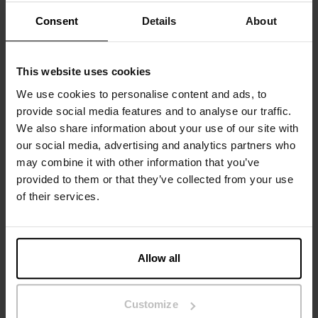
taille avec un logo discret sur le côté.
Consent
Details
About
Composition : 94 % coton biologique, 6 % élasthanne
This website uses cookies
Le mannequin sur la photo mesure 185 cm et porte une
We use cookies to personalise content and ads, to
taille M.
provide social media features and to analyse our traffic.
We also share information about your use of our site with
our social media, advertising and analytics partners who
Spécification
may combine it with other information that you’ve
provided to them or that they’ve collected from your use
of their services.
Guide des tailles
Instructions de lavage
Allow all
Avis
Customize