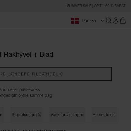
SUMMER SALE | OP TIL 60 % RABAT
Danska
Åbn søgnin
 Rakhyvel + Blad
KKE LÆNGERE TILGÆNGELIG
shop eller pakkeboks
å sendes din ordre samme dag
on
Størrelsesguide
Vaskeanvisninger
Anmeldelser