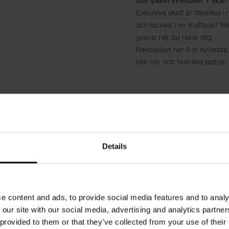
Startpaket innehåller 1 skaft
Exklusiva skaft är tillverkat 
och lackad i en mattsvart fi
grepp när du rakar dig.
Rakbladen har 6 st sylvassa 
inte hår och hud ska fastna.
Details
e content and ads, to provide social media features and to analy
 our site with our social media, advertising and analytics partn
 provided to them or that they’ve collected from your use of their