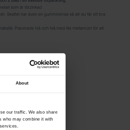
 och 2 blad i en exklusiv förpackning.
i metall som är förzinkad
nish. Skaftet har även en gummiremsa så att du får ett bra
rakstål. Placerade två och två med lite mellanrum för att
About
se our traffic. We also share
ers who may combine it with
 services.