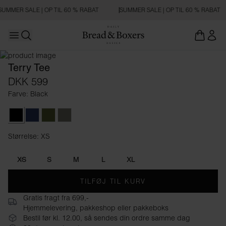
SUMMER SALE | OP TIL 60 % RABAT
SUMMER SALE | OP TIL 60 % RABAT
Open main menu
REGULAR FIT
Åbn søgning
Terry Tee
DKK 599
Farve: Black
Black
Navy Blue
Army Green
Sage Green
Størrelse: XS
Størrelse XS
XS
S
M
L
XL
TILFØJ TIL KURV
Gratis fragt fra 699,-
Hjemmelevering, pakkeshop eller pakkeboks
Bestil før kl. 12.00, så sendes din ordre samme dag