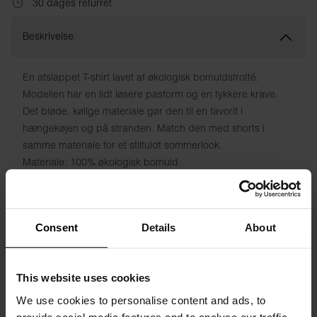
30 dages returret
Beskrivelse
En afslappet T-shirt lavet af økologisk bomuldsfrotté.
Modellen har en lidt løsere pasform og en tykkere krave.
Det bløde, kølige materiale gør den til en favorit i
hængekøjen og på stranden. Match den med shorts i
samme materiale for et stilfuldt sommerlook.
Materiale: 100% økologisk bomuld
Modellen på billedet er 185 cm høj og bruger størrelse M.
Consent
Details
About
Specifikation
This website uses cookies
Størrelsesguide
We use cookies to personalise content and ads, to