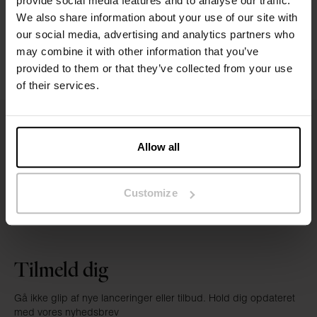
provide social media features and to analyse our traffic.
Vaskeanvisninger
We also share information about your use of our site with
our social media, advertising and analytics partners who
may combine it with other information that you’ve
Anmeldelser
provided to them or that they’ve collected from your use
of their services.
Allow all
Customize
Tilmeld dig
Gå ikke glip af nye lanceringer eller tilbud. Hold dig opdateret
med vores nyhedsbrev