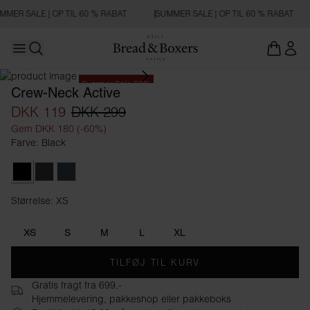
MMER SALE | OP TIL 60 % RABAT
SUMMER SALE | OP TIL 60 % RABAT
Open main menu
Åbn søgning
Summer Sale 60%
Crew-Neck Active
DKK 119
DKK 299
Gem DKK 180 (-60%)
Farve: Black
Black
Iron Grey
Orion Blue
Størrelse: XS
Størrelse XS
XS
S
M
L
XL
TILFØJ TIL KURV
Gratis fragt fra 699,-
Hjemmelevering, pakkeshop eller pakkeboks