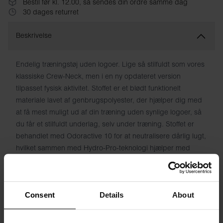
Bestil før kl. 12.00, så sendes din ordre samme dag
30 dages returret
Beskrivelse
Endelig træningstøj uden logoer. Lige så stilfuldt som vores
klassiske Crew-Neck, men i en ny opdateret version
tilpasset fysisk aktivitet. Stoffet er et blødt funktionelt
materiale lavet af genbrugspolyester, der hjælper dig med
at få mest muligt ud af din træning uden synlige logoer, så
du får et stilfuldt underlag, selv under træning. Stoffet er
behandlet med Odoractive 10 for at neutralisere dårlig lugt,
hvilket sammen med Hydro-Pro-teknologi hjælper med
hurtigt at transportere fugt væk fra huden for en frisk
følelse.
Consent
Details
About
Materiale: 90% Genbrugspolyester, 10% Elastan
Modellen på billedet er 185 cm høj og bruger størrelse M.