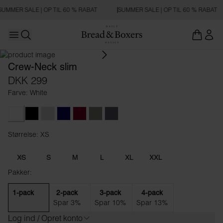
SUMMER SALE | OP TIL 60 % RABAT
SUMMER SALE | OP TIL 60 % RABAT
Open main menu
SLIM FIT
Åbn søgning
Crew-Neck slim
DKK 299
Farve: White
White
Black
Grey Melange
Dark Navy
Burgundy
Desert Green
Tornado Blue
Størrelse: XS
Størrelse XS
XS
S
M
L
XL
XXL
Pakker:
1-pack
2-pack
3-pack
4-pack
Spar 3%
Spar 10%
Spar 13%
Log ind / Opret konto