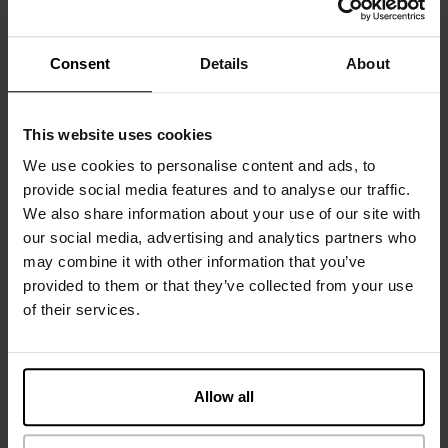
Materiale: 94% økologisk bomuld, 6% elastan - 190 GSM
Consent
Details
About
Modellen på billedet er 185 cm høj og bruger størrelse M.
This website uses cookies
Specifikation
We use cookies to personalise content and ads, to
provide social media features and to analyse our traffic.
Størrelsesguide
We also share information about your use of our site with
our social media, advertising and analytics partners who
may combine it with other information that you’ve
Vaskeanvisninger
provided to them or that they’ve collected from your use
of their services.
Anmeldelser
Rekommenderade produkter
Allow all
SLIM FIT