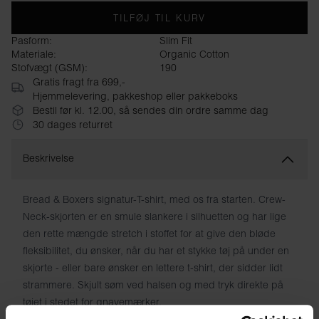
TILFØJ TIL KURV
Pasform:
Slim Fit
Materiale:
Organic Cotton
Stofvægt (GSM):
190
Gratis fragt fra 699,-
Hjemmelevering, pakkeshop eller pakkeboks
Bestil før kl. 12.00, så sendes din ordre samme dag
30 dages returret
Beskrivelse
Bread & Boxers signatur-T-shirt, med os fra starten. Crew-
Neck-skjorten er en smule slankere i silhuetten og har lige
den rette mængde stretch i stoffet for at give den bløde
fleksibilitet, du ønsker, når du har et stykke tøj på under en
skjorte - eller bare ønsker en lettere t-shirt, der sidder lidt
strammere. Skjult søm ved halsen og med tryk direkte på
tøjet i stedet for gnavemærker.