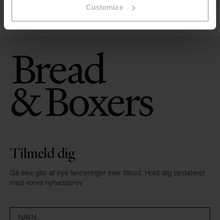
V-Neck slim
Customize
DKK 299
Tilmeld dig
Gå ikke glip af nye lanceringer eller tilbud. Hold dig opdateret
med vores nyhedsbrev