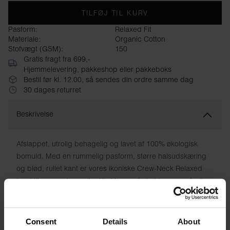
TILFØJ TIL KURV
Pasform:
Relaxed Fit
Materiale:
Organic Cotton
Stofvægt (GSM):
150
Gratis fragt fra 699,-
Hjemmelevering, pakkeshop eller pakkeboks
Bestil før kl. 12.00, så sendes din ordre samme dag
30 dages returret
Beskrivelse
Afslappet, utrolig behagelig og lavet af 100% økologisk
bomuld. Med en rummelig pasform, større halsudskæring
og blød, rullet kant er vores ikoniske Crew-Neck Relaxed
lavet til varme dage eller til at have på derhjemme, når du
er på ferie. Selvfølgelig med vaskeanvisninger trykt direkte
på stoffet i stedet for gnavemærker.
Consent
Details
About