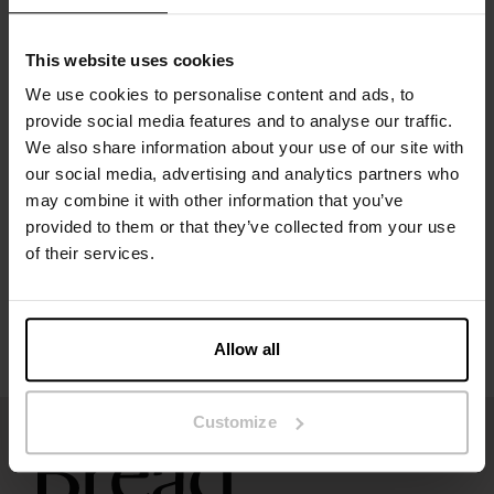
Materiale: 100% økologisk bomuld - 150 GSM
Modellen på billedet er 185 cm høj og bruger størrelse M.
This website uses cookies
We use cookies to personalise content and ads, to
provide social media features and to analyse our traffic.
Specifikation
We also share information about your use of our site with
our social media, advertising and analytics partners who
may combine it with other information that you’ve
Størrelsesguide
provided to them or that they’ve collected from your use
of their services.
Vaskeanvisninger
Anmeldelser
Allow all
Customize