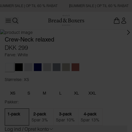
SUMMER SALE | OP TIL 60 % RABAT
SUMMER SALE | OP TIL 60 % RABAT
Open main menu
RELAXED FIT
Åbn søgning
Crew-Neck relaxed
DKK 299
Farve: White
White
Black
Grey Melange
Dark Navy
Fog Grey
Haze Blue
Dark Greige
Dusty Red
Størrelse: XS
Størrelse XS
XS
S
M
L
XL
XXL
Pakker:
1-pack
2-pack
3-pack
4-pack
Spar 3%
Spar 10%
Spar 13%
Log ind / Opret konto