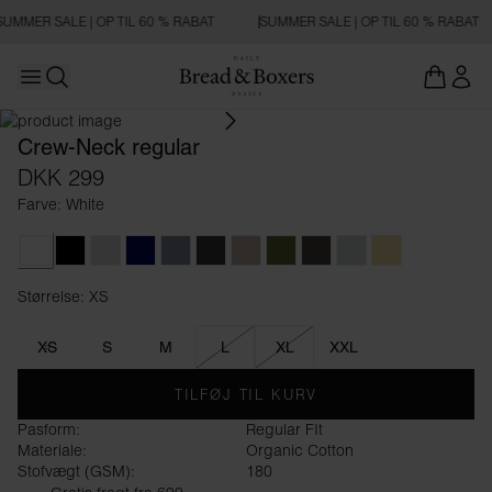
SUMMER SALE | OP TIL 60 % RABAT
SUMMER SALE | OP TIL 60 % RABAT
Open main menu
REGULAR FIT
Åbn søgning
Crew-Neck regular
DKK 299
Farve: White
White
Black
Grey Melange
Dark Navy
Haze Blue
Charcoal
Greige
Army Green
Dark Brown
Sky Grey
Soft Yellow
Størrelse: XS
Størrelse XS
XS
S
M
L
XL
XXL
TILFØJ TIL KURV
Pasform:
Regular FIt
Materiale:
Organic Cotton
Stofvægt (GSM):
180