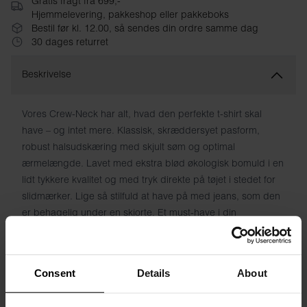
Gratis fragt fra 699,-
Hjemmelevering, pakkeshop eller pakkeboks
Bestil før kl. 12.00, så sendes din ordre samme dag
30 dages returret
Beskrivelse
Vores Crew-Neck har alt, hvad den perfekte t-shirt skal
have – og intet mere. Klassisk, skræddersyet pasform,
robust halsudskæring med skjult søm og optimal
ærmelængde. Lavet med ekstra blød økologisk bomuld i en
lidt tykkere kvalitet og med tryk direkte på tøjet i stedet for
slidmærker. Lige så stilfuld at have på med jeans, som den
er behagelig under en skjorte. Et must-have i din
basisgarderobe.
Materiale: 100% økologisk bomuld - 180 GSM
Consent
Details
About
Modellen på billedet er 185 cm høj og bruger størrelse M.