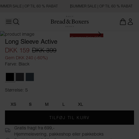
MMER SALE | OP TIL 60 % RABAT
SUMMER SALE | OP TIL 60 % RABAT
Open main menu
Åbn søgning
Summer Sale 60%
Long Sleeve Active
DKK 159
DKK 399
Gem DKK 240 (-60%)
Farve: Black
Black
Iron Grey
Orion Blue
Størrelse: S
Størrelse S
XS
S
M
L
XL
TILFØJ TIL KURV
Gratis fragt fra 699,-
Hjemmelevering, pakkeshop eller pakkeboks