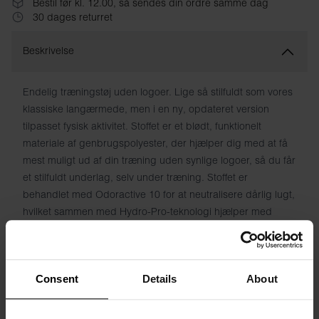
Bestil før kl. 12.00, så sendes din ordre samme dag
30 dages returret
Beskrivelse
Endelig træningstøj uden logoer. Lige så stilfuldt som vores
klassiske langærmede, men i en ny, opdateret version
tilpasset fysisk aktivitet. Stoffet er et blødt, funktionelt
materiale af genbrugspolyester, der hjælper dig med at få
mest muligt ud af din træning uden synlige logoer, så du får
et stilfuldt underlag, selv under træning. Stoffet er
behandlet med Odoractive 10 for at neutralisere dårlig lugt,
hvilket sammen med Hydro-Pro-teknologi hjælper med
hurtigt at transportere fugt væk fra huden for en frisk
følelse.
Consent
Details
About
Materiale: 90% genbrugspolyester, 10% elastan
Modellen på billedet er 185 cm høj og bruger størrelse M.