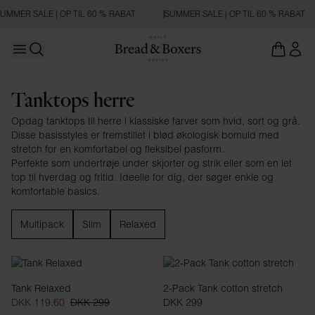
UMMER SALE | OP TIL 60 % RABAT
SUMMER SALE | OP TIL 60 % RABAT
Open main menu
Åbn søgning
Tanktops
Tanktops herre
Opdag tanktops til herre i klassiske farver som hvid, sort og grå.
Disse basisstyles er fremstillet i blød økologisk bomuld med
stretch for en komfortabel og fleksibel pasform.
Perfekte som undertrøje under skjorter og strik eller som en let
top til hverdag og fritid. Ideelle for dig, der søger enkle og
komfortable basics.
Multipack
Slim
Relaxed
Tank Relaxed
2-Pack Tank cotton stretch
DKK 119.60
DKK 299
DKK 299