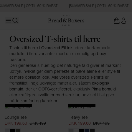
SUMMER SALE | OP TIL 60 % RABAT
SUMMER SALE | OP TIL 60 % RABAT
Open main menu
Åbn søgning
Oversized Fit
Oversized T-shirts til herre
T-shirts til herre i
inkluderer kortærmede
Oversized Fit
modeller i flere varianter med en rummelig og boxy
pasform.
Den generøse silhuet og det naturlige fald giver et markant
udtryk, hvilket gør dem perfekte at bære alene eller style til
et mere opklædt look. Alle vores oversized T-shirts er
fremstillet i nøje udvalgte materialer, såsom
økologisk
, der er
, eksklusiv
bomuld
GOTS-certificeret
Pima bomuld
eller kraftigere kvaliteter med struktur, udviklet til at give
både komfort og karakter.
OVERSIZED FIT
OVERSIZED FIT
Lounge Tee
Heavy Tee
DKK 199.60
DKK 499
DKK 199.60
DKK 499