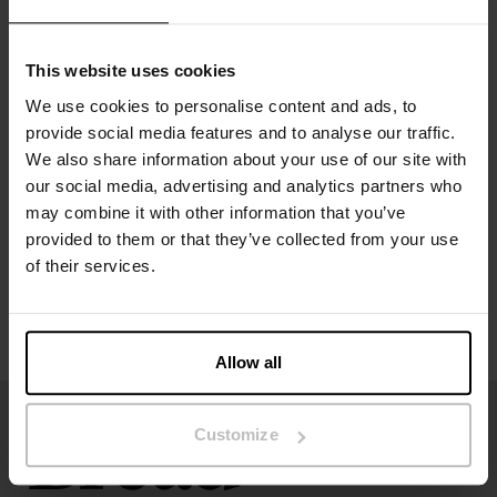
Modellen på bilden är 173 cm lång och bär storlek S.
This website uses cookies
We use cookies to personalise content and ads, to
Specifikation
provide social media features and to analyse our traffic.
We also share information about your use of our site with
Storleksguide
our social media, advertising and analytics partners who
may combine it with other information that you’ve
provided to them or that they’ve collected from your use
Tvättråd
of their services.
Recensioner
Allow all
Customize