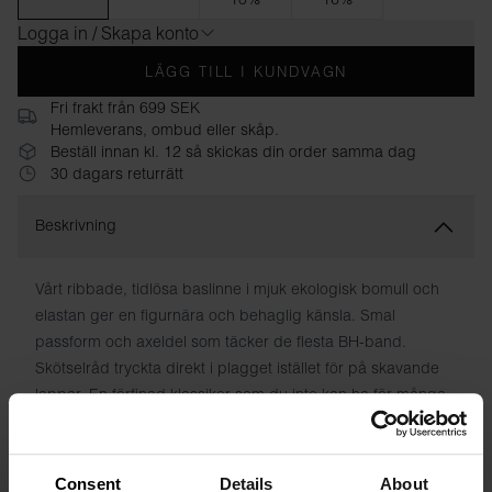
Logga in / Skapa konto
LÄGG TILL I KUNDVAGN
Fri frakt från 699 SEK
Hemleverans, ombud eller skåp.
Beställ innan kl. 12 så skickas din order samma dag
30 dagars returrätt
Beskrivning
Vårt ribbade, tidlösa baslinne i mjuk ekologisk bomull och
elastan ger en figurnära och behaglig känsla. Smal
passform och axeldel som täcker de flesta BH-band.
Skötselråd tryckta direkt i plagget istället för på skavande
lappar. En förfinad klassiker som du inte kan ha för många
av. Behåller färg och form tvätt efter tvätt.
Material: 95% ekologisk bomull, 5% elastan
Consent
Details
About