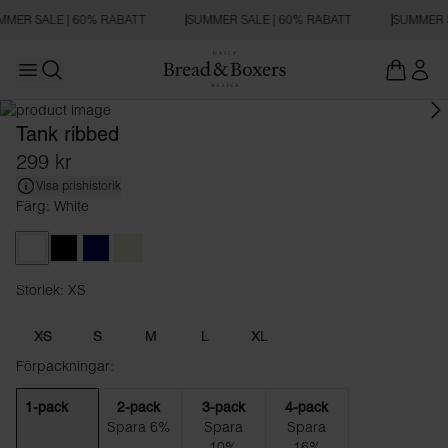
MER SALE | 60% RABATT
SUMMER SALE | 60% RABATT
SUMMER S
Open main menu
SLIM FIT
Öppna sökning
Tank ribbed
299 kr
Visa prishistorik
Färg: White
White
Black
Dark Navy
Beige
Storlek: XS
Storlek XS
XS
S
M
L
XL
Förpackningar:
1-pack
2-pack
3-pack
4-pack
Spara 6%
Spara
Spara
10%
16%