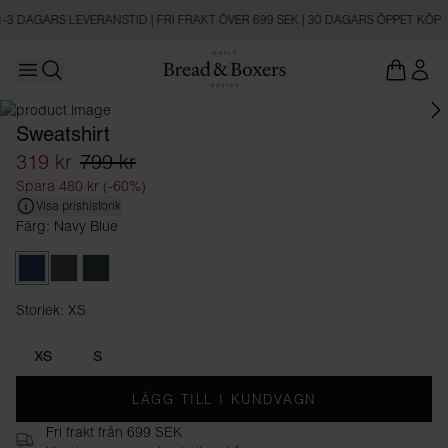
1-3 DAGARS LEVERANSTID | FRI FRAKT ÖVER 699 SEK | 30 DAGARS ÖPPET KÖP
Open main menu
Öppna sökning
Sweatshirt
319 kr
799 kr
Spara 480 kr (-60%)
Visa prishistorik
Färg: Navy Blue
Navy Blue
Dark Grey Melange
Forest Green
Storlek: XS
Storlek XS
XS
S
LÄGG TILL I KUNDVAGN
Fri frakt från 699 SEK