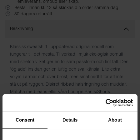
Hemleverans, ombud eller skåp.
Beställ innan kl. 12 så skickas din order samma dag
30 dagars returrätt
Beskrivning
Klassisk sweatshirt i uppdaterad originalmodell som
fungerar till det mesta. Tillverkad i mjuk ekologisk bomull
med stretch vilket ger en följsam passform och fint fall. Den
"öglade" insidan ger en luftig och sval känsla. Lite extra
volym i ärmar och över bröst, men smal nedtill för att inte
stå ut på ryggen. Diskret ribbad halsringning och muddar.
Matcha med jeans eller våra Lounge Pants/Shorts.
Material: 94% ekologisk bomull, 6% elastan
Modellen på bilden är 185 cm lång och bär storlek M.
Consent
Details
About
Specifikation