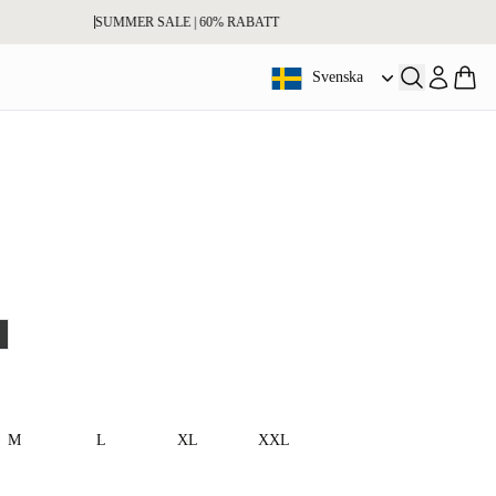
SUMMER SALE | 60% RABATT
Svenska
Öppna sökni
lue
harcoal
M
L
XL
XXL