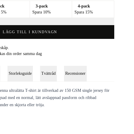
ack
3-pack
4-pack
a 5%
Spara 10%
Spara 15%
LÄGG TILL I KUNDVAGN
skåp.
ickas din order samma dag
Storleksguide
Tvättråd
Recensioner
denna ultralätta T-shirt är tillverkad av 150 GSM single jersey för
gnad med en normal, lätt avslappnad passform och ribbad
under en skjorta eller tröja.