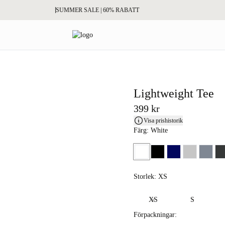
SUMMER SALE | 60% RABATT
Lightweight Tee
399 kr
Visa prishistorik
Färg: White
White
Black
Dark Navy
Fog Grey
Haze B
C
Storlek: XS
Storlek XS
XS
S
Förpackningar: