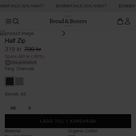
MMER SALE | 60% RABATT
SUMMER SALE | 60% RABATT
SUMMER S
Open main menu
Öppna sökning
Half Zip
319 kr
799 kr
Spara 480 kr (-60%)
Visa prishistorik
Färg: Charcoal
Charcoal
Greige
Storlek: XS
Storlek XS
XS
S
LÄGG TILL I KUNDVAGN
Material:
Organic Cotton