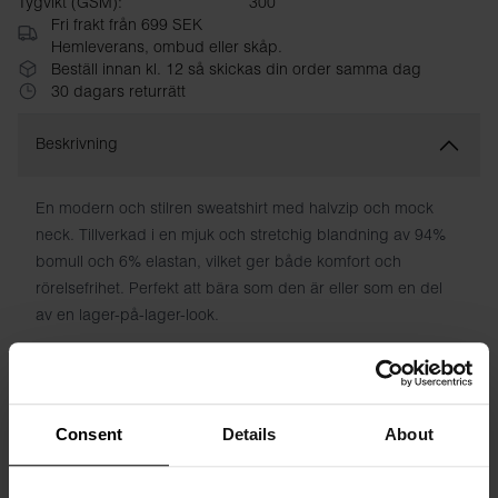
Tygvikt (GSM):
300
Fri frakt från 699 SEK
Hemleverans, ombud eller skåp.
Beställ innan kl. 12 så skickas din order samma dag
30 dagars returrätt
Beskrivning
En modern och stilren sweatshirt med halvzip och mock
neck. Tillverkad i en mjuk och stretchig blandning av 94%
bomull och 6% elastan, vilket ger både komfort och
rörelsefrihet. Perfekt att bära som den är eller som en del
av en lager-på-lager-look.
Material: 94% ekologisk bomull, 6% elastan
Modellen på bilden är 185 cm lång och bär storlek M.
Consent
Details
About