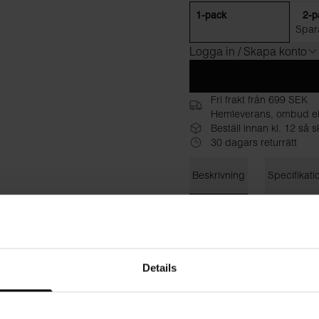
1-pack
2-p
Spar
Logga in / Skapa konto
Fri frakt från 699 SEK
Hemleverans, ombud el
Beställ innan kl. 12 så
30 dagars returrätt
Beskrivning
Specifikati
Bread & Boxers signatur-T-sh
smalare i siluetten och har 
följsamhet man vill ha när ma
lättare t-shirt som sitter li
Details
istället för skavande lappar.
Material: 94% ekologisk bom