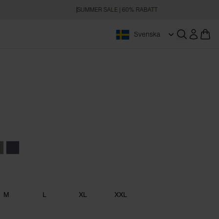
SUMMER SALE | 60% RABATT
Svenska
Öppna sökn
ndy
esert Green
Tornado Blue
M
L
XL
XXL