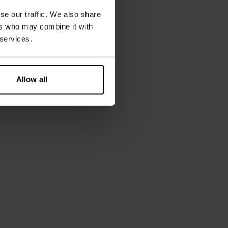
se our traffic. We also share
m lång och bär storlek M.
ers who may combine it with
 services.
Allow all