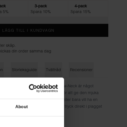
ack
3-pack
4-pack
a 5%
Spara 10%
Spara 15%
LÄGG TILL I KUNDVAGN
ler skåp.
 skickas din order samma dag
on
Storleksguide
Tvättråd
Recensioner
irt, med oss från första början. Crew-Neck är något
precis lagom mycket stretch i tyget för att ge den mjuka
n bär ett plagg under en skjorta – eller bara vill ha en
te snävare. Dold söm i halsen och med tryck direkt i plagget
About
ull, 6% elastan - 190 GSM