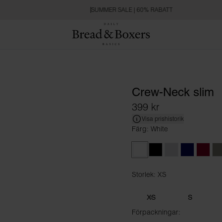
SUMMER SALE | 60% RABATT
Crew-Neck slim
399 kr
Visa prishistorik
Färg: White
White
Black
Grey Melange
Dark Navy
Burgu
D
Storlek: XS
Storlek XS
XS
S
Förpackningar: