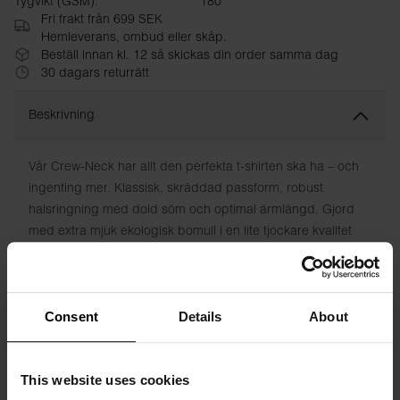
Tygvikt (GSM):
180
Fri frakt från 699 SEK
Hemleverans, ombud eller skåp.
Beställ innan kl. 12 så skickas din order samma dag
30 dagars returrätt
Beskrivning
Vår Crew-Neck har allt den perfekta t-shirten ska ha – och
ingenting mer. Klassisk, skräddad passform, robust
halsringning med dold söm och optimal ärmlängd. Gjord
med extra mjuk ekologisk bomull i en lite tjockare kvalitet
och med tryck direkt i plagget istället för skavande lappar.
Lika snygg att bära till jeans som den är skön under en
skjorta. En självklarhet i din basgarderob.
Consent
Details
About
Specifikation
This website uses cookies
Storleksguide