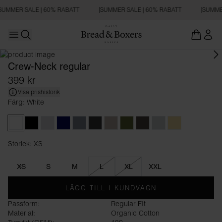
SUMMER SALE | 60% RABATT
SUMMER SALE | 60% RABATT
SUMMER
Open main menu
REGULAR FIT
Öppna sökning
Crew-Neck regular
399 kr
Visa prishistorik
Färg: White
White
Black
Grey Melange
Dark Navy
Haze Blue
Charcoal
Greige
Army Green
Dark Brown
Sky Grey
Soft Yellow
Storlek: XS
Storlek XS
XS
S
M
L
XL
XXL
LÄGG TILL I KUNDVAGN
Passform:
Regular FIt
Material:
Organic Cotton