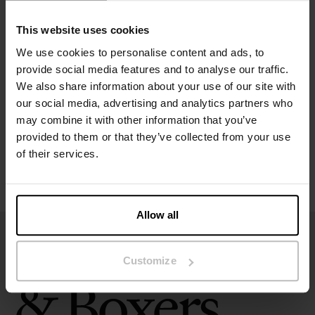
Modellen på bilden är 185 cm lång och bär storlek M.
This website uses cookies
Specifikation
We use cookies to personalise content and ads, to
provide social media features and to analyse our traffic.
We also share information about your use of our site with
Storleksguide
our social media, advertising and analytics partners who
may combine it with other information that you’ve
Tvättråd
provided to them or that they’ve collected from your use
of their services.
Recensioner
Allow all
Customize