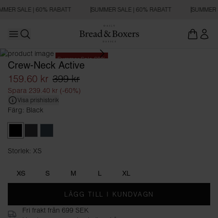
MMER SALE | 60% RABATT
SUMMER SALE | 60% RABATT
SUMMER S
Open main menu
Öppna sökning
Summer Sale 60%
Crew-Neck Active
159.60 kr
399 kr
Spara 239.40 kr (-60%)
Visa prishistorik
Färg: Black
Black
Iron Grey
Orion Blue
Storlek: XS
Storlek XS
XS
S
M
L
XL
LÄGG TILL I KUNDVAGN
Fri frakt från 699 SEK