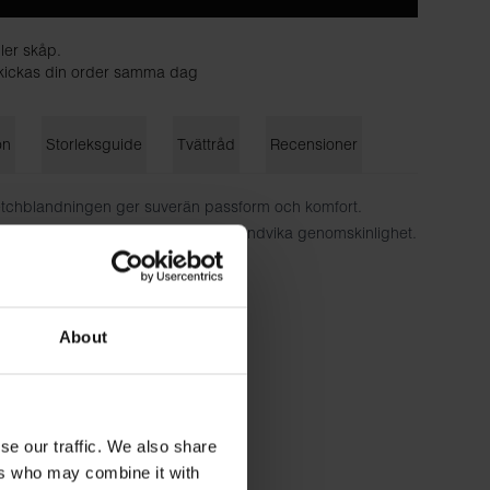
ler skåp.
 skickas din order samma dag
on
Storleksguide
Tvättråd
Recensioner
etchblandningen ger suverän passform och komfort.
 lager tyg för att ge stadga och undvika genomskinlighet.
esår.
ull, 6% elastan
About
m lång och bär storlek S.
se our traffic. We also share
ers who may combine it with