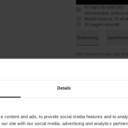
Fri frakt från 699 SEK
Hemleverans, ombud el
Beställ innan kl. 12 så
30 dagars returrätt
Beskrivning
Specifikati
Den mjuka bomulls- och str
Byxorna är sydda med dubbla
Midjan är hög och har dolt r
Material: 94% ekologisk bom
Details
Modellen på bilden är 173 c
e content and ads, to provide social media features and to analy
 our site with our social media, advertising and analytics partn