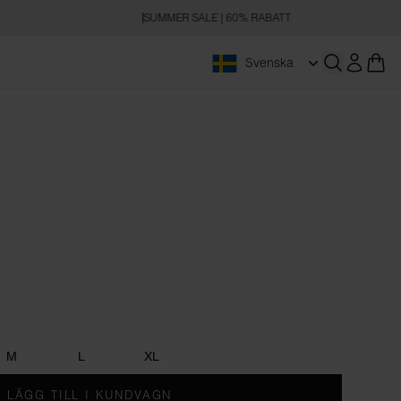
SUMMER SALE | 60% RABATT
Svenska
Öppna sökn
M
L
XL
LÄGG TILL I KUNDVAGN