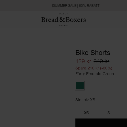
SUMMER SALE | 60% RABATT
Bike Shorts
139 kr
349 kr
Spara 210 kr (-60%)
Färg: Emerald Green
Emerald Green
Storlek: XS
Storlek XS
XS
S