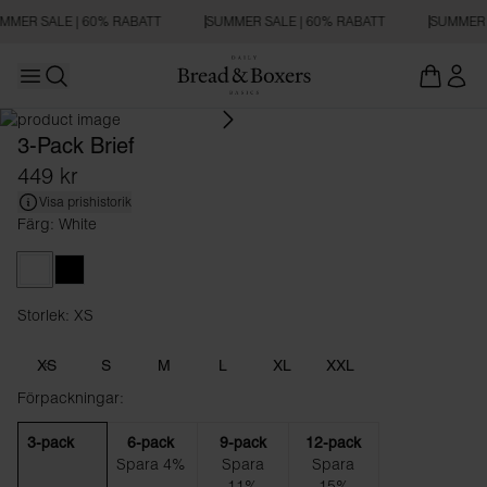
MMER SALE | 60% RABATT
SUMMER SALE | 60% RABATT
SUMMER 
Open main menu
Öppna sökning
3-Pack Brief
449 kr
Visa prishistorik
Färg: White
White
Black
Storlek: XS
Storlek XS
XS
S
M
L
XL
XXL
Förpackningar:
3-pack
6-pack
9-pack
12-pack
Spara 4%
Spara
Spara
11%
15%