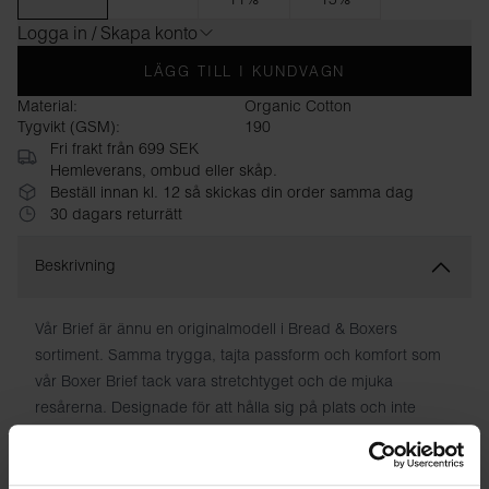
Logga in / Skapa konto
LÄGG TILL I KUNDVAGN
Material:
Organic Cotton
Tygvikt (GSM):
190
Fri frakt från 699 SEK
Hemleverans, ombud eller skåp.
Beställ innan kl. 12 så skickas din order samma dag
30 dagars returrätt
Beskrivning
Vår Brief är ännu en originalmodell i Bread & Boxers
sortiment. Samma trygga, tajta passform och komfort som
vår Boxer Brief tack vara stretchtyget och de mjuka
resårerna. Designade för att hålla sig på plats och inte
glida ner. Generös, förstärkt kupa utan gylf med dubbla
lager tyg. Diskret logotyp och, som i alla våra plagg, tryckta
skötselråd istället för skavande lappar.