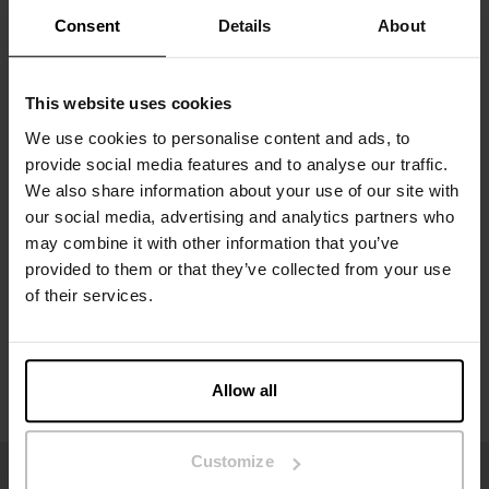
Consent
Details
About
Material: 94% ekologisk bomull, 6% elastan
Modellen på bilden är 185 cm lång och bär storlek M.
This website uses cookies
We use cookies to personalise content and ads, to
provide social media features and to analyse our traffic.
Specifikation
We also share information about your use of our site with
our social media, advertising and analytics partners who
may combine it with other information that you’ve
Storleksguide
provided to them or that they’ve collected from your use
of their services.
Tvättråd
Recensioner
Allow all
Customize