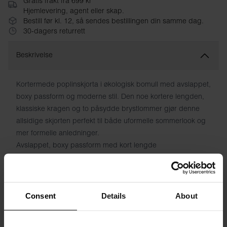
Gratis frakt fra 699 kr
Hjemlevering, agent eller skap.
Bestill før kl. 12, så sendes bestillingen din samme dag.
30-dagers returrett
Beskrivelse
Kortermede poplinskjorta i økologisk bomull med avslappet,
boxy passform og moderne stil. Den noe kortere lengden,
klassiske kragen og to påsydde brystlommer gjør denne
allsidige skjorten perfekt til både uformelle sommerlook og
mer formelle anledninger.
Avslappet, boxy passform med kort lengde
Kortermet design i lett poplin
Klassisk krage med knappelukking
To påsydde brystlommer med funksjon og karakter
Lett, komfortabelt materiale året rundt
Consent
Details
About
Allsidig basisplag for enhver garderobe
Materiale: 100% økologisk bomull – poplin