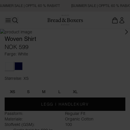
SUMMER SALE | OPPTIL 60 % RABATT
SUMMER SALE | OPPTIL 60 % RABA
Open main menu
Åpne søk
Woven Shirt
NOK 599
Farge: White
White
Dark Navy
Størrelse: XS
Størrelse XS
XS
S
M
L
XL
LEGG I HANDLEKURV
Passform:
Regular FIt
Materiale:
Organic Cotton
Stoffvekt (GSM):
100