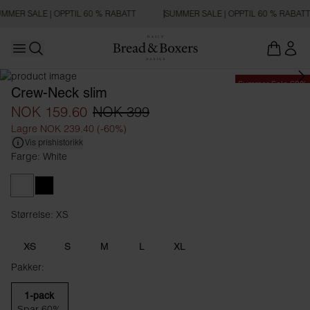
MMER SALE | OPPTIL 60 % RABATT
SUMMER SALE | OPPTIL 60 % RABATT
Open main menu
Åpne søk
Summer Sale 60%
Crew-Neck slim
NOK 159.60
NOK 399
Lagre NOK 239.40 (-60%)
Vis prishistorikk
Farge: White
White
Black
Størrelse: XS
Størrelse XS
XS
S
M
L
XL
Pakker:
1-pack
Spar 60%