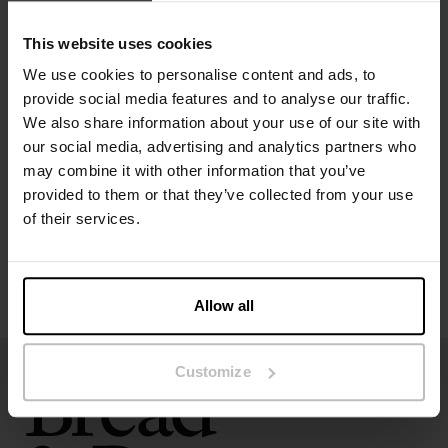
Modellen på bildet er 173 cm høy og bruker størrelse S.
This website uses cookies
We use cookies to personalise content and ads, to
provide social media features and to analyse our traffic.
Spesifikasjon
We also share information about your use of our site with
our social media, advertising and analytics partners who
Størrelsesguide
may combine it with other information that you’ve
provided to them or that they’ve collected from your use
Vaskeinstruksjoner
of their services.
Anmeldelser
Allow all
Customize