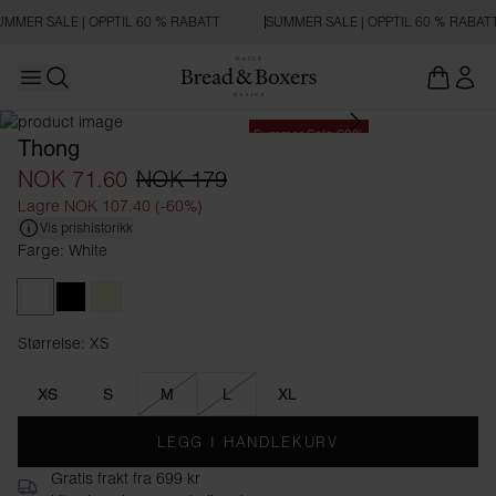
MMER SALE | OPPTIL 60 % RABATT
SUMMER SALE | OPPTIL 60 % RABAT
Open main menu
Åpne søk
Summer Sale 60%
Thong
NOK 71.60
NOK 179
Lagre NOK 107.40 (-60%)
Vis prishistorikk
Farge: White
White
Black
Beige
Størrelse: XS
Størrelse XS
XS
S
M
L
XL
LEGG I HANDLEKURV
Gratis frakt fra 699 kr