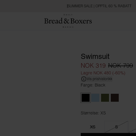
SUMMER SALE | OPPTIL 60 % RABATT
Swimsuit
NOK 319
NOK 799
Lagre NOK 480 (-60%)
Vis prishistorikk
Farge: Black
Black
Sky Blue
Army Green
Mocha
Størrelse: XS
Størrelse XS
XS
S