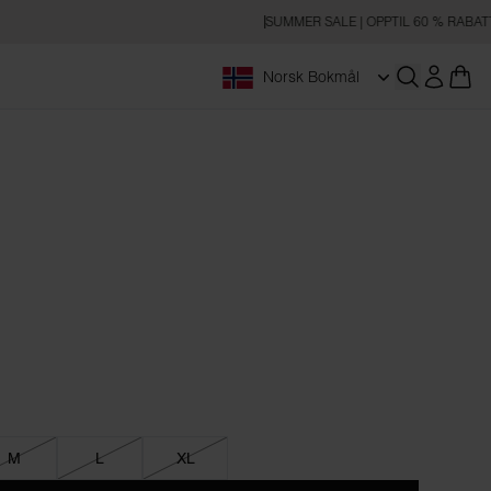
SUMMER SALE | OPPTIL 60 % RABATT
Norsk Bokmål
Åpne søk
M
L
XL