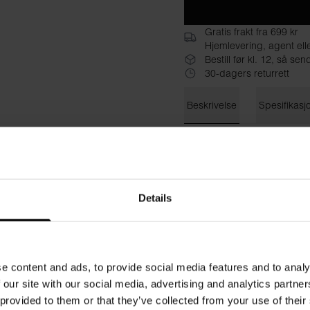
Gratis frakt fra 699 kr
Hjemlevering, agent ell
Bestill før kl. 12, så s
30-dagers returrett
Beskrivelse
Spesifikasj
Elegant badedrakt i svart. K
bysten gjør den ekstra komfo
fleksibelt. Fungerer også flott
Materiale: 82 % resirkulert 
Details
Modellen på bildet er 173 c
e content and ads, to provide social media features and to analy
 our site with our social media, advertising and analytics partn
 provided to them or that they’ve collected from your use of their