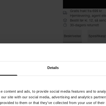
Gratis frakt fra 699 kr
Hjemlevering, agent ell
Bestill før kl. 12, så s
30-dagers returrett
Beskrivelse
Spesifikasj
Bread & Boxers klassiske b
shortsmodell med litt korter
midjen. Laget utelukkende a
verdisaker og en enkelt ba
Details
når du ikke svømmer.
Materiale: 100 % resirkulert 
e content and ads, to provide social media features and to analy
Modellen på bildet er 185 c
 our site with our social media, advertising and analytics partn
 provided to them or that they’ve collected from your use of their