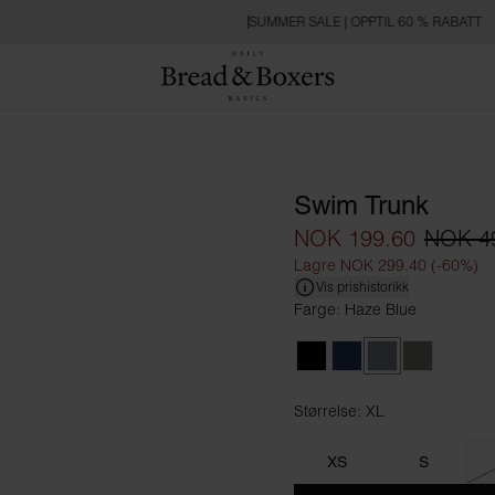
SUMMER SALE | OPPTIL 60 % RABATT
Swim Trunk
NOK 199.60
NOK 4
Lagre NOK 299.40 (-60%)
Vis prishistorikk
Farge: Haze Blue
Black
Navy Blue
Haze Blue
Sage Gree
Størrelse: XL
Størrelse XL
XS
S