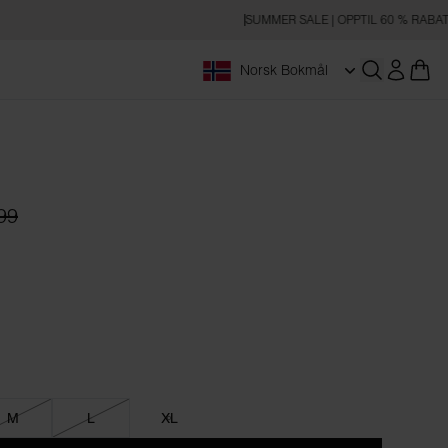
SUMMER SALE | OPPTIL 60 % RABATT
Norsk Bokmål
Åpne søk
99
n
M
L
XL