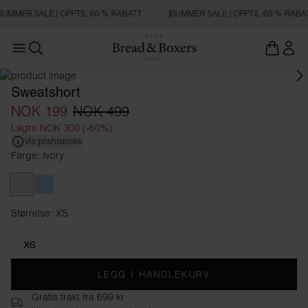
SUMMER SALE | OPPTIL 60 % RABATT
SUMMER SALE | OPPTIL 60 % RABA
Open main menu
Åpne søk
Sweatshort
NOK 199
NOK 499
Lagre NOK 300 (-60%)
Vis prishistorikk
Farge: Ivory
Ivory
Sky Blue
Størrelse: XS
Størrelse XS
XS
LEGG I HANDLEKURV
Gratis frakt fra 699 kr