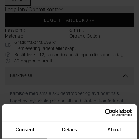
Logg inn / Opprett konto
LEGG I HANDLEKURV
Passform:
Slim Fit
Materiale:
Organic Cotton
Gratis frakt fra 699 kr
Hjemlevering, agent eller skap.
Bestill før kl. 12, så sendes bestillingen din samme dag.
30-dagers returrett
Beskrivelse
Kamisole med smale skulderstropper og avrundet hals.
Laget av myk økologisk bomull med stretch. Komfortabel
og tettsittende passform. En perfekt topp å bruke som et
første lag, eller som en varm sommerdag.
Consent
Details
About
Materiale: 94 % økologisk bomull, 6 % elastan