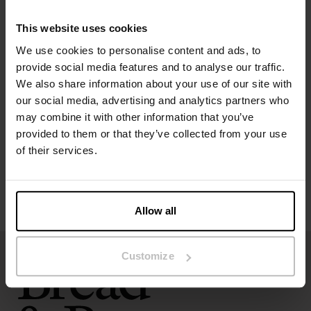
Modellen på bildet er 173 cm høy og bruker størrelse S.
This website uses cookies
We use cookies to personalise content and ads, to
provide social media features and to analyse our traffic.
Spesifikasjon
We also share information about your use of our site with
our social media, advertising and analytics partners who
Størrelsesguide
may combine it with other information that you’ve
provided to them or that they’ve collected from your use
Vaskeinstruksjoner
of their services.
Anmeldelser
Allow all
Customize