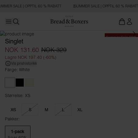
UMMER SALE | OPPTIL 60 % RABATT
SUMMER SALE | OPPTIL 60 % RABAT
Open main menu
Åpne søk
Summer Sale 60%
Singlet
NOK 131.60
NOK 329
Lagre NOK 197.40 (-60%)
Vis prishistorikk
Farge: White
White
Black
Beige
Størrelse: XS
Størrelse XS
XS
S
M
L
XL
Pakker:
1-pack
Spar 60%