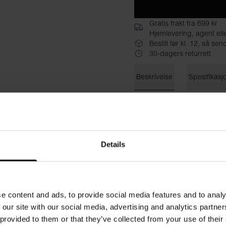
Gratis frakt fra 699 kr
Hjemlevering, agent ell
Bestill før kl. 12, så s
30-dagers returrett
Beskrivelse
Spesifikasj
Klassisk genser i en oppdate
økologisk bomull med stretch,
innsiden gir en luftig og kjø
smal nederst for ikke å skill
Details
Match med jeans eller våre 
Materiale: 94 % økologisk bo
Modellen på bildet er 185 c
e content and ads, to provide social media features and to analy
 our site with our social media, advertising and analytics partn
 provided to them or that they’ve collected from your use of their