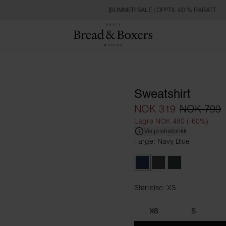
SUMMER SALE | OPPTIL 60 % RABATT
Sweatshirt
NOK 319
NOK 799
Lagre NOK 480 (-60%)
Vis prishistorikk
Farge: Navy Blue
Navy Blue
Dark Grey Melange
Forest Green
Størrelse: XS
Størrelse XS
XS
S