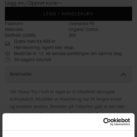
Logg inn / Opprett konto
LEGG I HANDLEKURV
Passform:
Oversized Fit
Materiale:
Organic Cotton
Stoffvekt (GSM):
300
Gratis frakt fra 699 kr
Hjemlevering, agent eller skap.
Bestill før kl. 12, så sendes bestillingen din samme dag.
30-dagers returrett
Beskrivelse
Vår Heavy Tee i hvitt er laget av et slitesterkt økologisk
bomullsstoff. Modellen er firkantet og har litt lengre ermer
og bredere skuldre. Bredden på T-skjorten gjør at den kan
oppleves som litt kortere enn våre klassiske T-
skjortemodeller. Den har en robust halsutringning og stilige
sidesplitter. Denne T-skjorten passer best alene, men
fungerer også flott under en jakke eller blazer.