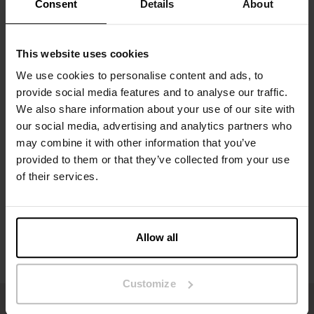
Consent
Details
About
Materiale: 100 % økologisk bomull - 300 GSM
This website uses cookies
Modellen på bildet er 185 cm høy og bruker størrelse M.
We use cookies to personalise content and ads, to
provide social media features and to analyse our traffic.
We also share information about your use of our site with
Spesifikasjon
our social media, advertising and analytics partners who
may combine it with other information that you’ve
Størrelsesguide
provided to them or that they’ve collected from your use
of their services.
Vaskeinstruksjoner
Allow all
Anmeldelser
Customize