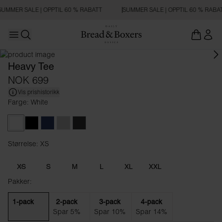
SUMMER SALE | OPPTIL 60 % RABATT
SUMMER SALE | OPPTIL 60 % RABA
Open main menu
OVERSIZED FIT
Åpne søk
Heavy Tee
NOK 699
Vis prishistorikk
Farge: White
White
Black
Navy Blue
Fog Grey
Charcoal
Størrelse: XS
Størrelse XS
XS
S
M
L
XL
XXL
Pakker:
1-pack
2-pack
3-pack
4-pack
Spar 5%
Spar 10%
Spar 14%