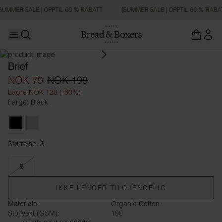
SUMMER SALE | OPPTIL 60 % RABATT
SUMMER SALE | OPPTIL 60 % RABA
Open main menu
Åpne søk
Brief
NOK 79
NOK 199
Lagre NOK 120 (-60%)
Farge: Black
Black
Grey Melange
Størrelse: S
Størrelse S
S
IKKE LENGER TILGJENGELIG
Materiale:
Organic Cotton
Stoffvekt (GSM):
190