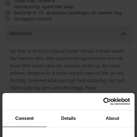
Gratis frakt fra 699 kr
Hjemlevering, agent eller skap.
Bestill før kl. 12, så sendes bestillingen din samme dag.
30-dagers returrett
Beskrivelse
Vår Brief er enda en original modell i Bread & Boxer-serien.
Den samme sikre, tette passformen og komforten som vår
Boxer Brief takket være det elastiske stoffet og den myke
strikken. Designet for å holde seg på plass og ikke gli ned.
Romslig, forsterket kopp uten gylf med doble lag med stoff.
Diskret logo og, som i alle våre plagg, trykte
vaskeanvisninger i stedet for gnagsår.
Materiale: 94 % økologisk bomull, 6 % elastan
Consent
Details
About
Modellen på bildet er 185 cm høy og bruker størrelse M.