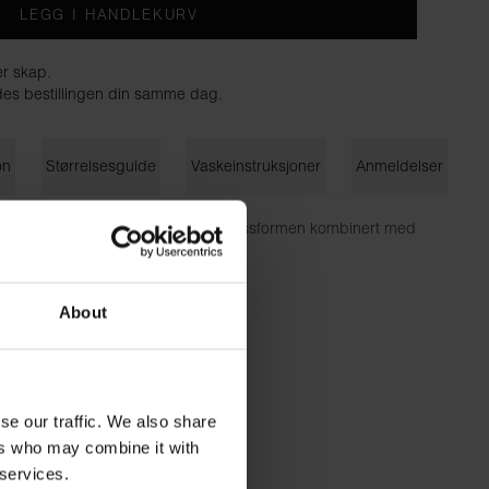
LEGG I HANDLEKURV
er skap.
endes bestillingen din samme dag.
on
Størrelsesguide
Vaskeinstruksjoner
Anmeldelser
ig viskosejersey. Den tettsittende passformen kombinert med
t den føles som et andre hudlag.
 elastan
About
ruker størrelse S.
se our traffic. We also share
ers who may combine it with
 services.