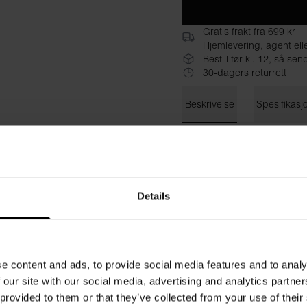
Gratis frakt fra 699 kr
Hjemlevering, agent ell
Bestill før kl. 12, så s
30-dagers returrett
Beskrivelse
Spesifikasj
Laget av en luksuriøs, kraft
det supermyke stoffet gjør a
Materiale: 92 % viskose, 8 %
Details
Modellen er 173 cm høy og b
e content and ads, to provide social media features and to analy
 our site with our social media, advertising and analytics partn
 provided to them or that they’ve collected from your use of their