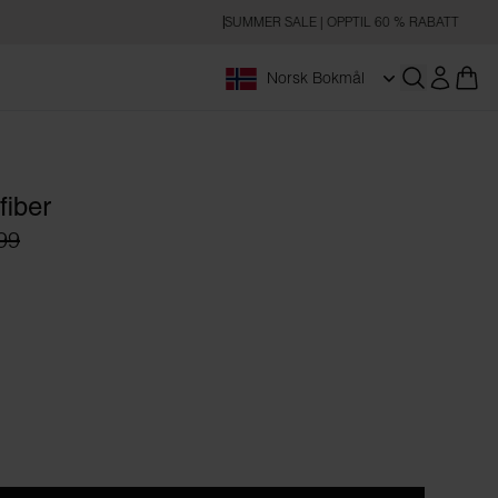
SUMMER SALE | OPPTIL 60 % RABATT
Norsk Bokmål
Åpne søk
fiber
99
e