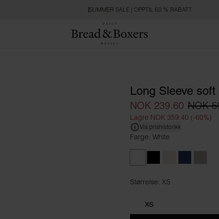
SUMMER SALE | OPPTIL 60 % RABATT
Long Sleeve soft 
NOK 239.60
NOK 5
Lagre NOK 359.40 (-60%)
Vis prishistorikk
Farge: White
White
Black
Ivory
Navy Blue
Greig
Størrelse: XS
Størrelse XS
XS