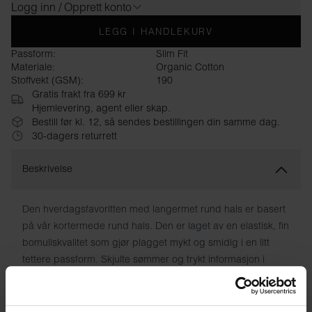
Logg inn / Opprett konto
LEGG I HANDLEKURV
Passform:
Slim Fit
Materiale:
Organic Cotton
Stoffvekt (GSM):
190
Gratis frakt fra 699 kr
Hjemlevering, agent eller skap.
Bestill før kl. 12, så sendes bestillingen din samme dag.
30-dagers returrett
Beskrivelse
Den hverdagsfavoritten med langermet rund hals er basert
på vår kortermede rund hals. Den er laget av en elastisk, fin
bomullskvalitet som gjør plagget mykt og smidig i en litt
tettere passform. Skjulte sømmer og trykt informasjon i
stedet for sydde etiketter minimerer friksjon og maksimerer
den komfortable følelsen. Kan matches med det meste:
pent antrukket, avslappet eller bare som det er. Mer