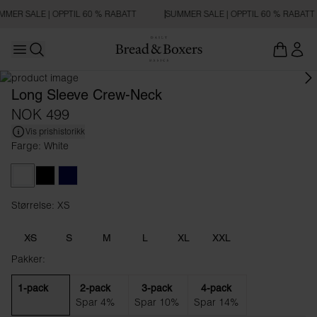
MMER SALE | OPPTIL 60 % RABATT
SUMMER SALE | OPPTIL 60 % RABATT
Open main menu
Åpne søk
Long Sleeve Crew-Neck
NOK 499
Vis prishistorikk
Farge: White
White
Black
Dark Navy
Størrelse: XS
Størrelse XS
XS
S
M
L
XL
XXL
Pakker:
1-pack
2-pack
3-pack
4-pack
Spar 4%
Spar 10%
Spar 14%