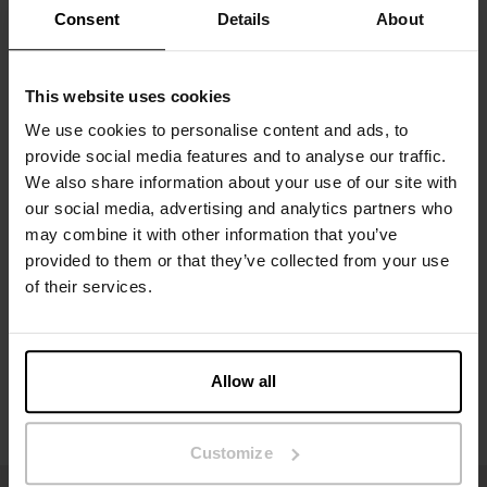
Consent
Details
About
komfortabel enn korte ermer under en jakke.
Materiale: 94 % økologisk bomull, 6 % elastan
This website uses cookies
Modellen på bildet er 185 cm høy og bruker størrelse M.
We use cookies to personalise content and ads, to
provide social media features and to analyse our traffic.
We also share information about your use of our site with
our social media, advertising and analytics partners who
Spesifikasjon
may combine it with other information that you’ve
provided to them or that they’ve collected from your use
Størrelsesguide
of their services.
Vaskeinstruksjoner
Allow all
Anmeldelser
Customize