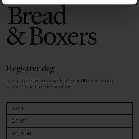
Registrer deg
Ikke gå glipp av nye lanseringer eller tilbud. Hold deg
oppdatert med nyhetsbrevet vårt