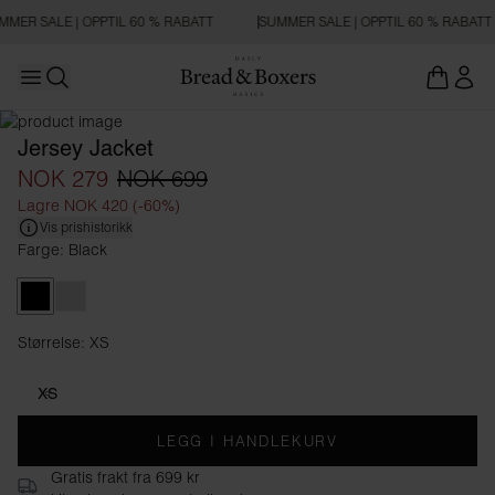
MMER SALE | OPPTIL 60 % RABATT
SUMMER SALE | OPPTIL 60 % RABATT
Open main menu
Åpne søk
Jersey Jacket
NOK 279
NOK 699
Lagre NOK 420 (-60%)
Vis prishistorikk
Farge: Black
Black
Grey Melange
Størrelse: XS
Størrelse XS
XS
LEGG I HANDLEKURV
Gratis frakt fra 699 kr