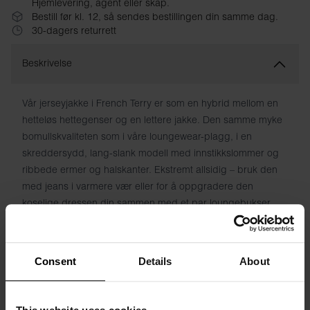
Hjemlevering, agent eller skap.
Bestill før kl. 12, så sendes bestillingen din samme dag.
30-dagers returrett
Beskrivelse
Vår jerseyjakke i French Terry er som en hybrid mellom en
hetteløs hettegenser og en lettere jakke. Den samme myke
bomullskvaliteten som i våre loungewear-plagg, i en
skreddersydd, lang-slank modell med innstikkslommer og
ribbede ermer og halskanter. Ekstremt allsidig – bruk den
med jeans i varmere vær eller for å oppgradere den
koselige dressen din sammen med et par loungebukser.
Materiale: 100 % økologisk bomull
Consent
Details
About
Modellen på bildet er 185 cm høy og bruker størrelse M.