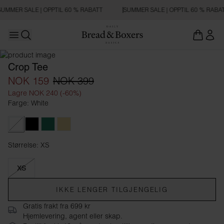
UMMER SALE | OPPTIL 60 % RABATT
SUMMER SALE | OPPTIL 60 % RABA
Open main menu
SLIM FIT
Åpne søk
Crop Tee
NOK 159
NOK 399
Lagre NOK 240 (-60%)
Farge: White
White
Black
Emerald Green
Soft Yellow
Størrelse: XS
Størrelse XS
XS
IKKE LENGER TILGJENGELIG
Gratis frakt fra 699 kr
Hjemlevering, agent eller skap.