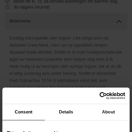
Bestill før kl. 12, så sendes bestillingen din samme dag.
30-dagers returrett
Beskrivelse
Endelig treningsklær uten logoer. Like stilige som vår
klassiske Crew-Neck, men i en ny oppdatert versjon
tilpasset fysisk aktivitet. Stoffet er et mykt funksjonsmateriale
laget av resirkulert polyester som hjelper deg med å få
mest mulig ut av treningen uten synlige logoer, slik at du får
et stilig underlag selv under trening. Stoffet er behandlet
med Odoractive 10 for å nøytralisere vond lukt, som
sammen med Hydro-Pro-teknologi bidrar til å raskt
transportere fuktighet bort fra huden for en frisk følelse.
Materiale: 90 % resirkulert polyester, 10 % elastan
Consent
Details
About
Modellen på bildet er 185 cm høy og bruker størrelse M.