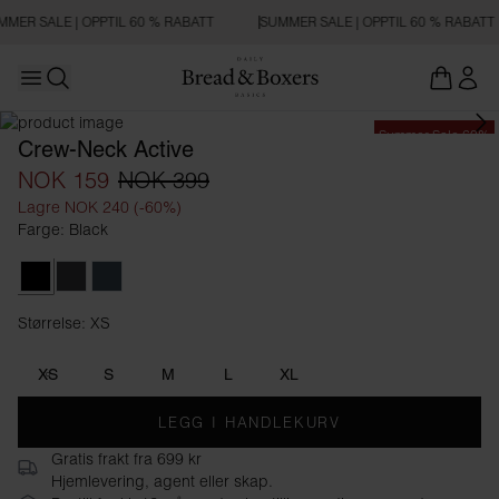
MMER SALE | OPPTIL 60 % RABATT
SUMMER SALE | OPPTIL 60 % RABATT
Open main menu
Åpne søk
Summer Sale 60%
Crew-Neck Active
NOK 159
NOK 399
Lagre NOK 240 (-60%)
Farge: Black
Black
Iron Grey
Orion Blue
Størrelse: XS
Størrelse XS
XS
S
M
L
XL
LEGG I HANDLEKURV
Gratis frakt fra 699 kr
Hjemlevering, agent eller skap.