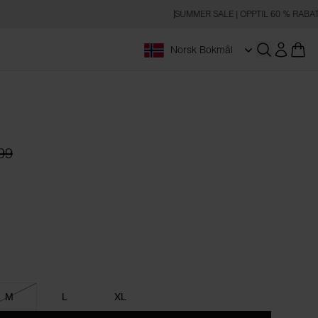
SUMMER SALE | OPPTIL 60 % RABATT
Norsk Bokmål
Åpne søk
99
M
L
XL