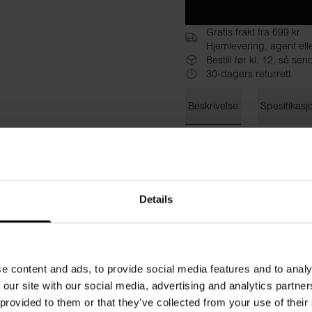
Gratis frakt fra 699 kr
Hjemlevering, agent ell
Bestill før kl. 12, så s
30-dagers returrett
Beskrivelse
Spesifikasj
Den myke blandingen av bom
sydd med doble lag med stof
og har skjult strikk.
Details
Materiale: 94 % økologisk bo
Modellen på bildet er 173 c
e content and ads, to provide social media features and to analy
 our site with our social media, advertising and analytics partn
 provided to them or that they’ve collected from your use of their