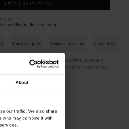
LEGG I HANDLEKURV
er skap.
endes bestillingen din samme dag.
on
Størrelsesguide
Vaskeinstruksjoner
Anmeldelser
ull og stretch gir god passform og komfort. Buksene er
f for å gi støtte og unngå gjennomsiktighet. Midjen er høy
About
mull, 6 % elastan
m høy og bruker størrelse S.
se our traffic. We also share
ers who may combine it with
 services.