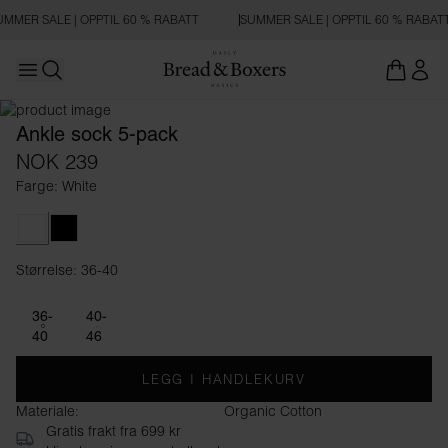
MMER SALE | OPPTIL 60 % RABATT
SUMMER SALE | OPPTIL 60 % RABAT
Open main menu
Åpne søk
Ankle sock 5-pack
NOK 239
Farge: White
White
Black
Størrelse: 36-40
Størrelse 36-40
36-
40-
40
46
LEGG I HANDLEKURV
Materiale:
Organic Cotton
Gratis frakt fra 699 kr