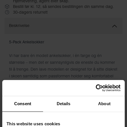
Hjemlevering, agent eller skap.
Bestill før kl. 12, så sendes bestillingen din samme dag.
30-dagers returrett
Beskrivelse
5-Pack Ankelsokker
Vi har bare én modell ankelsokker, i én farge og én
størrelse – men det er sannsynligvis de eneste du kommer
til å trenge. Den lave modellen er designet for å sitte diskret
i skoen samtidig som passformen holder seg komfortabel
hele dagen. Det elastiske stoffet holder sokken på plass
uten å stramme, og blandingen av bomull og polyamid gir
en myk og pustende følelse fra morgen til kveld. Diskret
vevd logo på undersiden. Fem par i hver pakke – til
Consent
Details
About
hverdag, trening og alt imellom.
This website uses cookies
Spesifikasjon