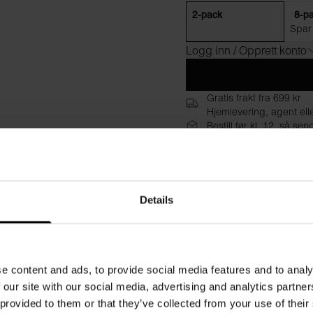
2-pack
8-p
Spar
Logg inn / Opprett konto
Gratis frakt fra 699 kr
Hjemlevering, agent ell
Bestill før kl. 12, så s
30-dagers returrett
Beskrivelse
Spesifikasj
Details
Vår klassiske ribbede tankto
Nå tilgjengelig i en komfort
økologiske bomull med et hin
passform hele dagen lang. D
e content and ads, to provide social media features and to analy
under en skjorte. Selvfølge
 our site with our social media, advertising and analytics partn
Materiale: 94 % økologisk bo
 provided to them or that they’ve collected from your use of their