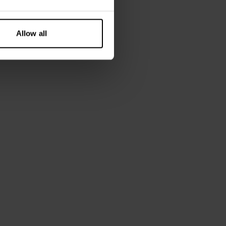
m høy og bruker størrelse M.
Allow all