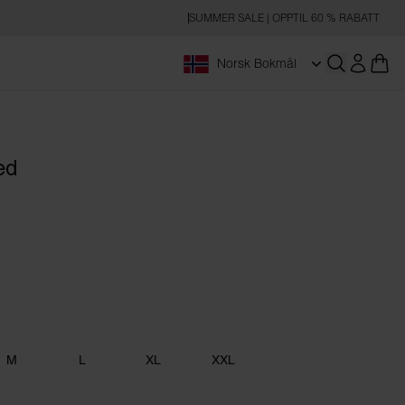
SUMMER SALE | OPPTIL 60 % RABATT
Norsk Bokmål
Åpne søk
ed
M
L
XL
XXL