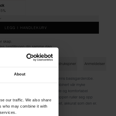
ack
 5%
LEGG I HANDLEKURV
er skap.
endes bestillingen din samme dag.
on
Størrelsesguide
Vaskeinstruksjoner
Anmeldelser
About
pp er et essensielt tilskudd til en manns basisgarderobe.
abel og rimelig 2-pakning. Vi har kombinert vår myke
t av stretch for å sikre en tettsittende og komfortabel
en ekstra lengden hindrer at tanktoppen ruller seg opp
se our traffic. We also share
lig kan den også brukes mer avslappet, akkurat som den er.
ers who may combine it with
mull, 6 % elastan
 services.