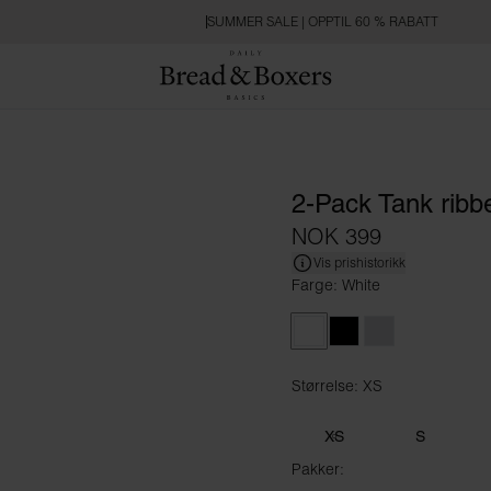
SUMMER SALE | OPPTIL 60 % RABATT
2-Pack Tank ribb
NOK 399
Vis prishistorikk
Farge: White
White
Black
Grey Melange
Størrelse: XS
Størrelse XS
XS
S
Pakker: