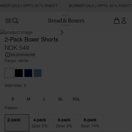
MMER SALE | OPPTIL 60 % RABATT
SUMMER SALE | OPPTIL 60 % RABATT
Open main menu
Åpne søk
2-Pack Boxer Shorts
NOK 549
Vis prishistorikk
Farge: White
White
Black
Dark Navy
Air Blue
Størrelse: S
Størrelse S
S
M
L
XL
XXL
Pakker:
2-pack
4-pack
6-pack
8-pack
Spar 5%
Spar 9%
Spar 14%