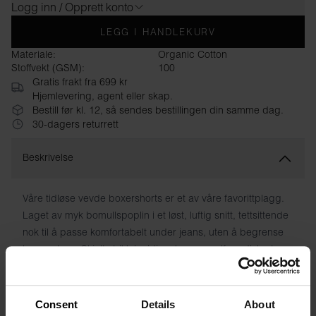
Logg inn / Opprett konto
LEGG I HANDLEKURV
Materiale:
Organic Cotton
Stoffvekt (GSM):
100
Gratis frakt fra 699 kr
Hjemlevering, agent eller skap.
Bestill før kl. 12, så sendes bestillingen din samme dag.
30-dagers returrett
Beskrivelse
Våre tidløse vevde boxershorts er et av våre favorittplagg.
Laget av myk bomullspoplin i et løst, luftig snitt, tettsittende
nok til å passe komfortabelt under jeans, uten å begrense
bevegelsen. Skjult strikk i midjen, knappegylf og diskret
logo fullfører denne stilige klassikeren. I tillegg er de gode å
sove i!
Consent
Details
About