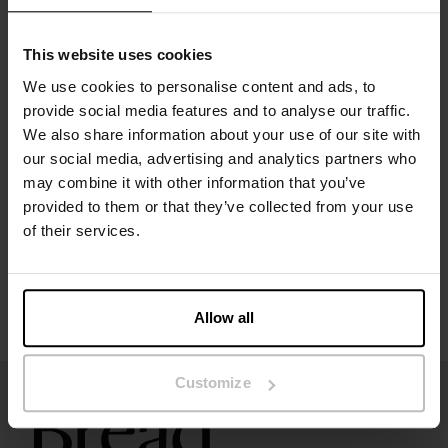
Materiale: 100 % økologisk bomull
Modellen på bildet er 185 cm høy og bruker størrelse M.
This website uses cookies
We use cookies to personalise content and ads, to
provide social media features and to analyse our traffic.
Spesifikasjon
We also share information about your use of our site with
our social media, advertising and analytics partners who
may combine it with other information that you’ve
Størrelsesguide
provided to them or that they’ve collected from your use
of their services.
Vaskeinstruksjoner
Anmeldelser
Allow all
Customize