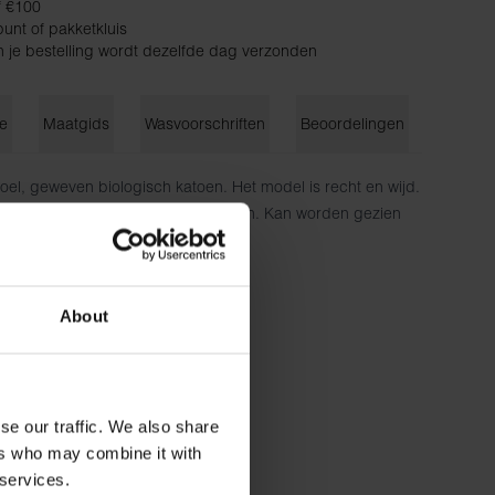
f €100
unt of pakketkluis
n je bestelling wordt dezelfde dag verzonden
ie
Maatgids
Wasvoorschriften
Beoordelingen
l, geweven biologisch katoen. Het model is recht en wijd.
t verborgen knopen en geen zakken. Kan worden gezien
nze klassieke boxershorts.
katoen
About
cm lang en draagt ​​maat M.
se our traffic. We also share
ers who may combine it with
 services.