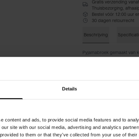
Gratis verzending vana
Thuisbezorging, afhaalp
Bestel vóór 12:00 uur e
30 dagen retourrecht
Beschrijving
Specificat
Pyjamabroek gemaakt van koe
De broek heeft een gulp me
als een langere versie van o
Materiaal: 100% biologisch 
Details
Het model op de foto is 185 
e content and ads, to provide social media features and to analy
 our site with our social media, advertising and analytics partn
 provided to them or that they’ve collected from your use of their