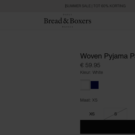
SUMMER SALE | TOT 60% KORTING
Woven Pyjama P
€ 59.95
Kleur: White
White
Dark Navy
Maat: XS
Maat XS
XS
S