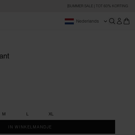
SUMMER SALE | TOT 60% KORTING
Nederlands
Zoeken op
ant
M
L
XL
IN WINKELMANDJE