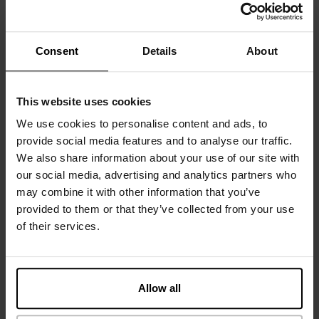
Materiaal: 94% biologisch katoen, 6% elastaan ​​– 190 g/m²
Consent
Details
About
Het model op de foto is 185 cm lang en draagt ​​maat M.
This website uses cookies
Specificatie
We use cookies to personalise content and ads, to
provide social media features and to analyse our traffic.
We also share information about your use of our site with
Maatgids
our social media, advertising and analytics partners who
may combine it with other information that you’ve
Wasvoorschriften
provided to them or that they’ve collected from your use
of their services.
Beoordelingen
Allow all
Rekommenderade produkter
SLIM FIT