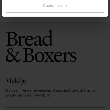
Customize
Crew-Neck slim
€ 14.95
€ 34.94
Meld je
Mis geen nieuwe lanceringen of aanbiedingen. Blijf op de
hoogte met onze nieuwsbrief