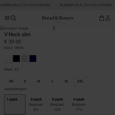
SUMMER SALE | TOT 60% KORTING
SUMMER SALE | TOT 60% KORTING
Open main menu
SLIM FIT
Zoeken openen
V-Neck slim
€ 39.95
Kleur: White
White
Black
Grey Melange
Dark Navy
Maat: XS
Maat XS
XS
S
M
L
XL
XXL
Verpakkingen:
1-pack
2-pack
3-pack
4-pack
Bespaar
Bespaar
Bespaar
8%
12%
17%