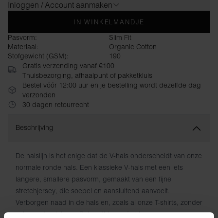
Inloggen / Account aanmaken
IN WINKELMANDJE
Pasvorm:
Slim Fit
Materiaal:
Organic Cotton
Stofgewicht (GSM):
190
Gratis verzending vanaf €100
Thuisbezorging, afhaalpunt of pakketkluis
Bestel vóór 12:00 uur en je bestelling wordt dezelfde dag
verzonden
30 dagen retourrecht
Beschrijving
De halslijn is het enige dat de V-hals onderscheidt van onze
normale ronde hals. Een klassieke V-hals met een iets
langere, smallere pasvorm, gemaakt van een fijne
stretchjersey, die soepel en aansluitend aanvoelt.
Verborgen naad in de hals en, zoals al onze T-shirts, zonder
schurende plekken. Behoudt lang zijn kleur en vorm.