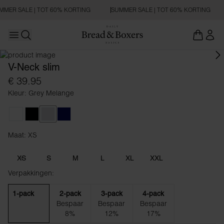
MMER SALE | TOT 60% KORTING
SUMMER SALE | TOT 60% KORTING
Open main menu
SLIM FIT
Zoeken openen
V-Neck slim
€ 39.95
Kleur: Grey Melange
White
Black
Grey Melange
Dark Navy
Maat: XS
Maat XS
XS
S
M
L
XL
XXL
Verpakkingen:
1-pack
2-pack
3-pack
4-pack
Bespaar
Bespaar
Bespaar
8%
12%
17%