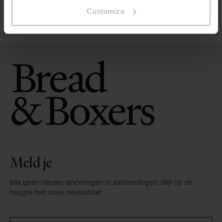
Customize
Crew-Neck slim
€ 14.95
€ 34.94
Meld je
Mis geen nieuwe lanceringen of aanbiedingen. Blijf op de
hoogte met onze nieuwsbrief