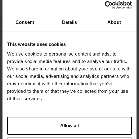
Materiaal: 94% biologisch katoen, 6% elastaan ​​– 190 g/m²
Consent
Details
About
Het model op de foto is 185 cm lang en draagt ​​maat M.
This website uses cookies
Specificatie
We use cookies to personalise content and ads, to
provide social media features and to analyse our traffic.
We also share information about your use of our site with
Maatgids
our social media, advertising and analytics partners who
may combine it with other information that you’ve
Wasvoorschriften
provided to them or that they’ve collected from your use
of their services.
Beoordelingen
Allow all
Rekommenderade produkter
SLIM FIT