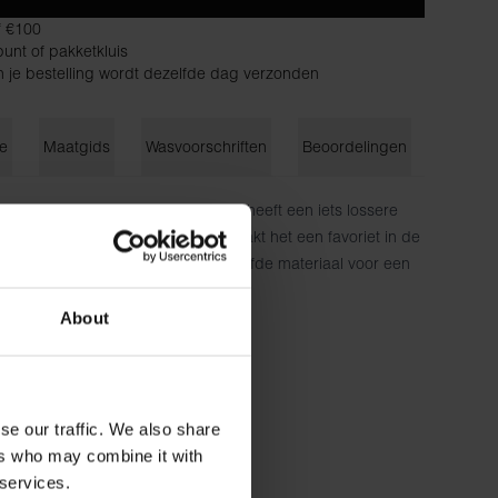
f €100
unt of pakketkluis
n je bestelling wordt dezelfde dag verzonden
ie
Maatgids
Wasvoorschriften
Beoordelingen
gisch katoenen badstof. Het model heeft een iets lossere
g. Het zachte, koele materiaal maakt het een favoriet in de
ombineer met een short van hetzelfde materiaal voor een
katoen
About
cm lang en draagt ​​maat M.
se our traffic. We also share
ers who may combine it with
 services.