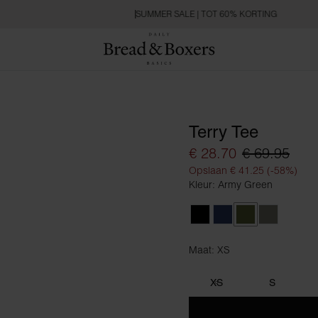
SUMMER SALE | TOT 60% KORTING
Terry Tee
€ 28.70
€ 69.95
Opslaan € 41.25 (-58%)
Kleur: Army Green
Black
Navy Blue
Army Green
Sage Gree
Maat: XS
Maat XS
XS
S