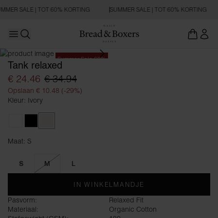
MMER SALE | TOT 60% KORTING
SUMMER SALE | TOT 60% KORTING
Open main menu
Zoeken openen
Summer Sale 60%
Tank relaxed
€ 24.46
€ 34.94
Opslaan € 10.48 (-29%)
Kleur: Ivory
White
Black
Ivory
Maat: S
Maat S
S
M
L
IN WINKELMANDJE
Pasvorm:
Relaxed Fit
Materiaal:
Organic Cotton