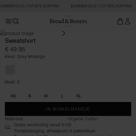
SUMMER SALE | TOT 60% KORTING
SUMMER SALE | TOT 60% KORTING
Open main menu
Zoeken openen
Sweatshort
€ 49.95
Kleur: Grey Melange
Grey Melange
Maat: S
Maat S
XS
S
M
L
XL
IN WINKELMANDJE
Materiaal:
Organic Cotton
Gratis verzending vanaf €100
Thuisbezorging, afhaalpunt of pakketkluis