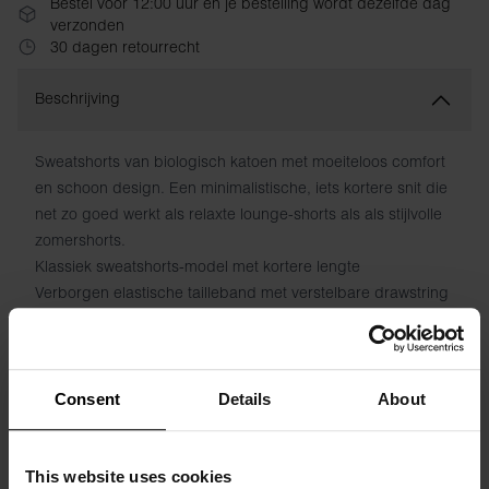
Bestel vóór 12:00 uur en je bestelling wordt dezelfde dag
verzonden
30 dagen retourrecht
Beschrijving
Sweatshorts van biologisch katoen met moeiteloos comfort
en schoon design. Een minimalistische, iets kortere snit die
net zo goed werkt als relaxte lounge-shorts als als stijlvolle
zomershorts.
Klassiek sweatshorts-model met kortere lengte
Verborgen elastische tailleband met verstelbare drawstring
door metalen ogen
Schuine voorzakken
Biologisch katoen voor ademend, zacht comfort
Ideaal voor training, thuis of als casual dagelijkse stijl
Consent
Details
About
Materiaal: 94% biologisch katoen, 6% elastaan – 190 GSM
This website uses cookies
Specificatie